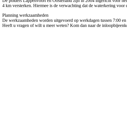
De polders Lappenvoort en Oosterland zijn in 2004 ingericht voor het 
4 km versterken. Hiermee is de verwachting dat de waterkering voor
Planning werkzaamheden
De werkzaamheden worden uitgevoerd op werkdagen tussen 7:00 en 
Heeft u vragen of wilt u meer weten? Kom dan naar de inloopbijee