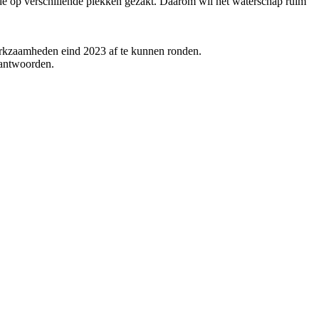
kade op verschillende plekken gezakt. Daarom wil het waterschap ruim
rkzaamheden eind 2023 af te kunnen ronden.
eantwoorden.