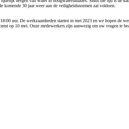
tijdelijk bergen van water in hoogwatersituaties. Sinds die tijd is de 
 de komende 30 jaar weer aan de veiligheidsnormen zal voldoen.
18:00 uur. De werkzaamheden starten in mei 2023 en we hopen de we
nkomst op 10 mei. Onze medewerkers zijn aanwezig om uw vragen te b