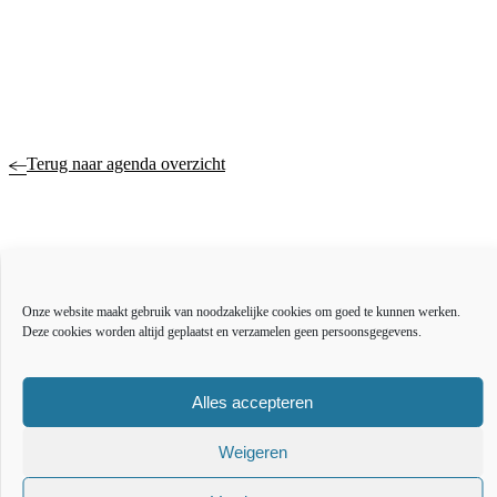
Terug naar agenda overzicht
Actueel
Over ons
Onze website maakt gebruik van noodzakelijke cookies om goed te kunnen werken.
Bestuur en organisatie
Deze cookies worden altijd geplaatst en verzamelen geen persoonsgegevens.
Educatie
Vacatures
Inkoop en aanbesteden
Alles accepteren
Open data
Over deze website
Weigeren
Toegankelijkheidsverklaring
Webarchief