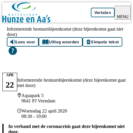
Skip navigation
Vertalen
MENU
Informerende bestuursbijeenkomst (deze bijeenkomst gaat niet
door)
Lees voor
Uitleg woorden
Simpele tekst
APR
Informerende bestuursbijeenkomst (deze bijeenkomst gaat
22
niet door)
Locatie
Aquapark 5
9641 PJ Veendam
Datum en tijd
Woensdag 22 april 2020
08:30 - 10:00
In verband met de coronacrisis gaat deze bijeenkomst niet
door.