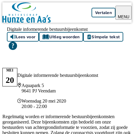
Skip navigation
Vertalen
MENU
Digitale informerende bestuursbijeenkomst
Lees voor
Uitleg woorden
Simpele tekst
MEI
Digitale informerende bestuursbijeenkomst
20
Locatie
Aquapark 5
9641 PJ Veendam
Datum en tijd
Woensdag 20 mei 2020
20:00 - 22:00
Regelmatig worden er informerende bestuursbijeenkomsten
georganiseerd. Deze bijeenkomsten zijn bedoeld om onze
bestuurders van achtergrondinformatie te voorzien, zodat zij goede
besluiten kunnen nemen. Zolang de coronacrisis voortduurt zijn ook