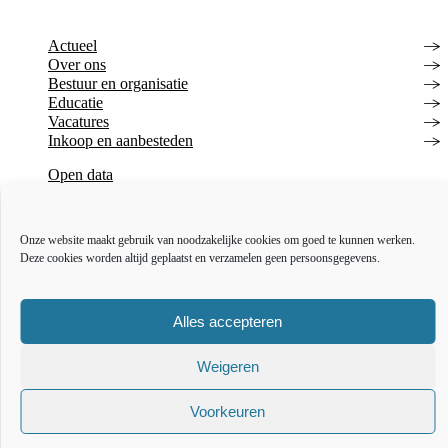
Actueel
Over ons
Bestuur en organisatie
Educatie
Vacatures
Inkoop en aanbesteden
Open data
Over deze website
Toegankelijkheidsverklaring
Webarchief
Onze website maakt gebruik van noodzakelijke cookies om goed te kunnen werken.
Deze cookies worden altijd geplaatst en verzamelen geen persoonsgegevens.
The l
The
T
Alles accepteren
Weigeren
Voorkeuren