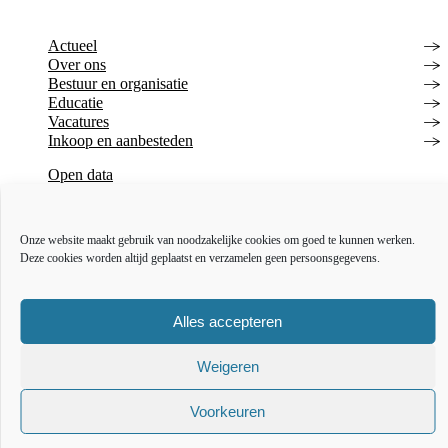
Actueel
Over ons
Bestuur en organisatie
Educatie
Vacatures
Inkoop en aanbesteden
Open data
Over deze website
Toegankelijkheidsverklaring
Webarchief
Onze website maakt gebruik van noodzakelijke cookies om goed te kunnen werken.
Deze cookies worden altijd geplaatst en verzamelen geen persoonsgegevens.
The l
The
T
Alles accepteren
Weigeren
Voorkeuren