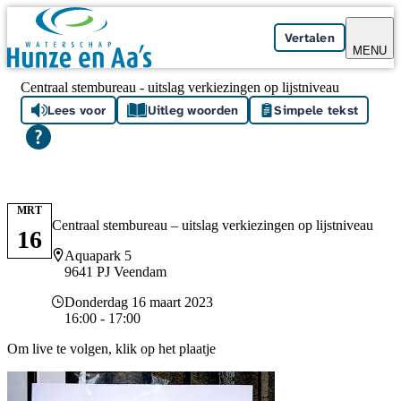
Skip navigation
Vertalen
MENU
Centraal stembureau - uitslag verkiezingen op lijstniveau
Lees voor
Uitleg woorden
Simpele tekst
MRT
Centraal stembureau – uitslag verkiezingen op lijstniveau
16
Locatie
Aquapark 5
9641 PJ Veendam
Datum en tijd
Donderdag 16 maart 2023
16:00 - 17:00
Om live te volgen, klik op het plaatje