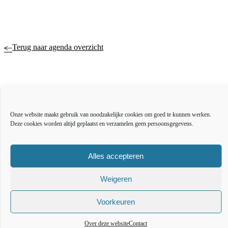
Terug naar agenda overzicht
Actueel
Over ons
Onze website maakt gebruik van noodzakelijke cookies om goed te kunnen werken.
Bestuur en organisatie
Deze cookies worden altijd geplaatst en verzamelen geen persoonsgegevens.
Educatie
Vacatures
Inkoop en aanbesteden
Alles accepteren
Open data
Weigeren
Over deze website
Toegankelijkheidsverklaring
Webarchief
Voorkeuren
The l
The
T
Over deze website
Contact