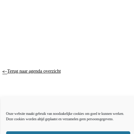
Terug naar agenda overzicht
Actueel
Over ons
Onze website maakt gebruik van noodzakelijke cookies om goed te kunnen werken.
Bestuur en organisatie
Deze cookies worden altijd geplaatst en verzamelen geen persoonsgegevens.
Educatie
Vacatures
Inkoop en aanbesteden