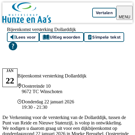
Skip navigation
Vertalen
MENU
Bijeenkomst versterking Dollarddijk
Lees voor
Uitleg woorden
Simpele tekst
JAN
Bijeenkomst versterking Dollarddijk
22
Locatie
Oostereinde 10
9672 TC Winschoten
Datum en tijd
Donderdag 22 januari 2026
19:30 - 21:30
De Verkenning voor de versterking van de Dollarddijk, tussen de
Punt van Reide en Nieuwe Statenzijl, is volop in ontwikkeling.
We nodigen u daarom graag uit voor een dijkbijeenkomst op
donderdagavond 22 januari 2026 in Moeke Breughel, Oostereinde