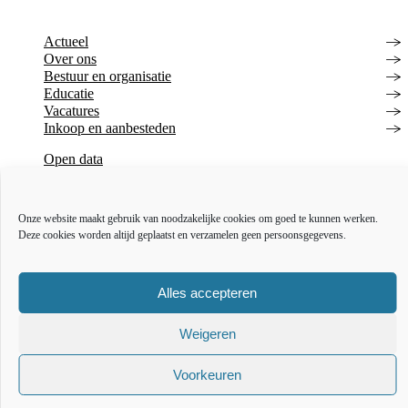
Actueel
Over ons
Bestuur en organisatie
Educatie
Vacatures
Inkoop en aanbesteden
Open data
Over deze website
Toegankelijkheidsverklaring
Webarchief
Onze website maakt gebruik van noodzakelijke cookies om goed te kunnen werken.
Deze cookies worden altijd geplaatst en verzamelen geen persoonsgegevens.
The l
The
T
Alles accepteren
Weigeren
Voorkeuren