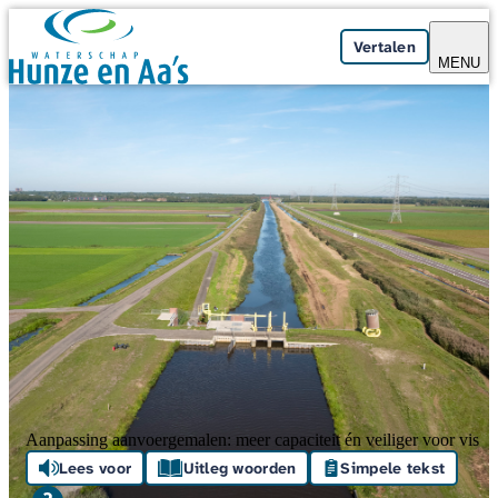
Skip navigation
Vertalen
MENU
Aanpassing aanvoergemalen: meer capaciteit én veiliger voor vis
Lees voor
Uitleg woorden
Simpele tekst