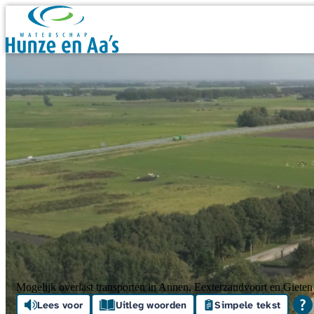
Skip navigation
Mogelijk overlast transporten in Annen, Eexterzandvoort en Gieten
Lees voor
Uitleg woorden
Simpele tekst